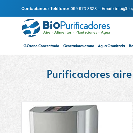
Contactanos: Teléfono:
099 973 3628
–
Email:
info@bio
Skip to main content
G.Ozono Concentrado
Generadores ozono
Agua Ozonizada
Bo
Purificadores aire