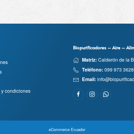
Biopurificadores – Aire – Al
Matriz:
Calderón de la B
ones
Teléfono:
099 973 3628
s
Email:
info@biopurifica
 y condiciones
eCommerce Ecuador